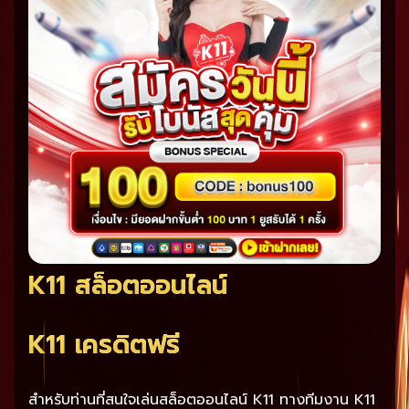
K11 สล็อตออนไลน์
K11 เครดิตฟรี
สำหรับท่านที่สนใจเล่นสล็อตออนไลน์ K11 ทางทีมงาน K11