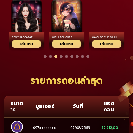
SEXY BACCARAT
OISHI DELIGHTS
WAYS OF THE QILIN
เล่นเกม
เล่นเกม
เล่นเกม
รายการถอนล่าสุด
ธนาค
ยอด
ยูสเซอร์
วันที่
าร
ถอน
097xxxxxxxx
07/08/2569
57,912.00