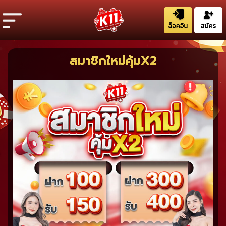
สมาชิกใหม่คุ้มX2